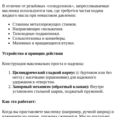
В отличие от резьбовых «солидолонок», запрессовываемые
масленки используются там, где требуется частая подача
жидкого масла при невысоком давлении:
Станины металлорежущих станков.
Направляющие скольжения.
Тихоходные подшипники.
Сельхозтехника и конвейеры.
Маховики и вращающиеся втулки.
Устройство и принцип действия
Конструкция максимально проста и надежна:
Цилиндрический гладкий корпус
(с буртиком или без
него) с насечками (ершениями) для надежного
удержания в отверстии.
Запорный механизм (обратный клапан):
Внутри
установлен стальной шарик, поджатый пружиной.
Как это работает:
Когда вы приставляете масленку (например, ручной шприц) и
нажимаете на шарик, пружина сжимается. Масло поступает